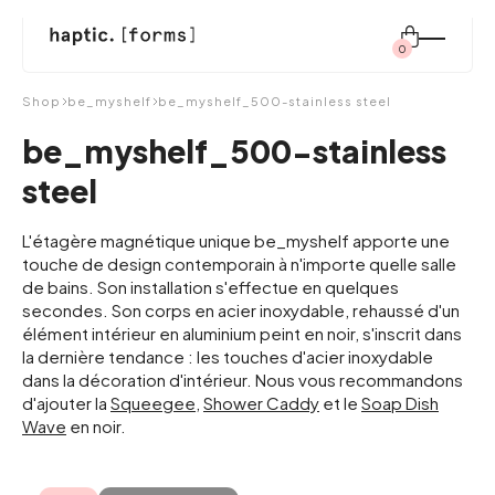
0
Rechercher:
Shop
be_myshelf
be_myshelf_500-stainless steel
be_myshelf_500-stainless
steel
shop
L'étagère magnétique unique be_myshelf apporte une
touche de design contemporain à n'importe quelle salle
système modulaire
de bains. Son installation s'effectue en quelques
secondes. Son corps en acier inoxydable, rehaussé d'un
élément intérieur en aluminium peint en noir, s'inscrit dans
inspiration
la dernière tendance : les touches d'acier inoxydable
dans la décoration d'intérieur. Nous vous recommandons
d'ajouter la
Squeegee
,
Shower Caddy
et le
Soap Dish
à propos de nous
Wave
en noir.