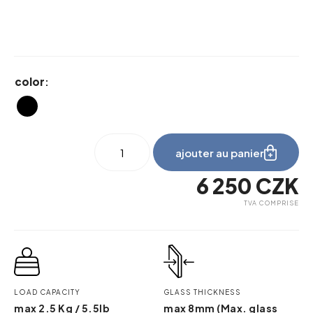
color
:
quantité
ajouter au panier
de
be_myshelf_500-
6 250
CZK
stainless
steel
TVA COMPRISE
LOAD CAPACITY
GLASS THICKNESS
max 2.5 Kg / 5.5lb
max 8mm (Max. glass