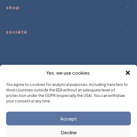
shop
société
 dream.
We hold.
you dream.
We ho
Yes, we use cookies.
You agree to cookies for analytical purposes, including transfers to
third countries outside the EEA without an adequate level of
protection under the GDPR (especially the USA). You can withdraw
your consent at any time.
Accept
Créé par
∆ SMRK ∆ ∆
© 2026 tous droits réservés
Decline